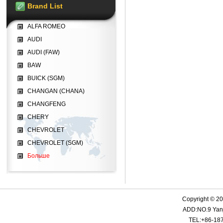
Brand List
ALFA ROMEO
AUDI
AUDI (FAW)
BAW
BUICK (SGM)
CHANGAN (CHANA)
CHANGFENG
CHERY
CHEVROLET
CHEVROLET (SGM)
Больше
Copyright © 2
ADD:NO.9 Yanji
TEL:+86-18